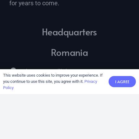
for years to come.
Headquarters
Romania
Piața M. Kogălniceanu Nr. 1, 050064
This website uses cookies to improve your experience. If
București
I AGREE
you continue to use this site, you agree with it.
Privacy
Policy
Germany
Deuterstraße 1, 86356 Neusäß,
Augsburg